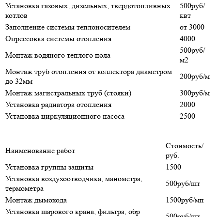
Установка газовых, дизельных, твердотопливных
500руб/
котлов
квт
Заполнение системы теплоносителем
от 3000
Опрессовка системы отопления
4000
500руб/
Монтаж водяного теплого пола
м2
Монтаж труб отопления от коллектора диаметром
200руб/м
до 32мм
Монтаж магистральных труб (стояки)
300руб/м
Установка радиатора отопления
2000
Установка циркуляционного насоса
2500
Стоимость/
Наименование работ
руб.
Установка группы защиты
1500
Установка воздухоотводчика, манометра,
500руб/шт
термометра
Монтаж дымохода
1500руб/мп
Установка шарового крана, фильтра, обр
500руб/шт