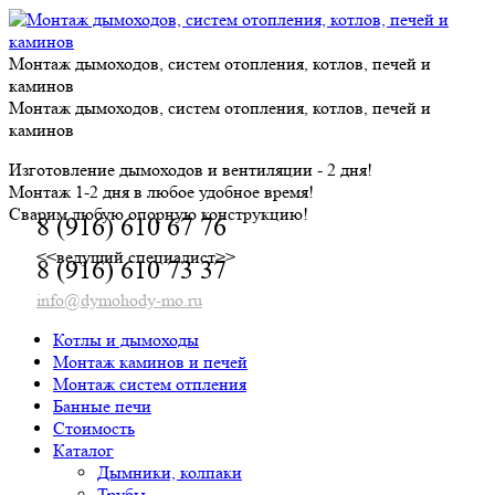
Skip
to
content
Монтаж дымоходов, систем отопления, котлов, печей и
каминов
Монтаж дымоходов, систем отопления, котлов, печей и
каминов
Изготовление дымоходов и вентиляции - 2 дня!
Монтаж 1-2 дня в любое удобное время!
Сварим любую опорную конструкцию!
8 (916) 610 67 76
<<ведущий специалист>>
8 (916) 610 73 37
info@dymohody-mo.ru
Котлы и дымоходы
Монтаж каминов и печей
Монтаж систем отпления
Банные печи
Стоимость
Каталог
Дымники, колпаки
Трубы