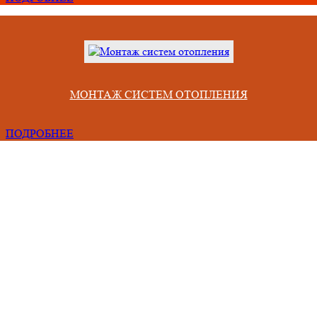
МОНТАЖ СИСТЕМ ОТОПЛЕНИЯ
ПОДРОБНЕЕ
Проблемы, с которыми сталкиваются люди при сотрудничестве 
некомпетентными фирмами
Срывают сроки из-за неправильного учета всех факторов,
Привозят материал непонятного качества и меньшего объема.