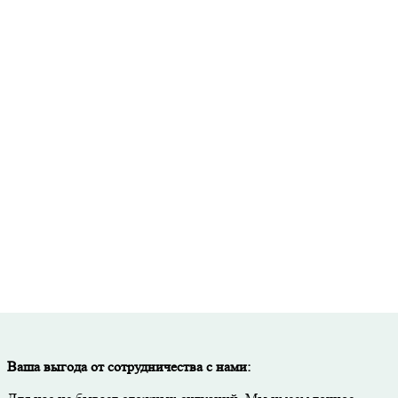
Точный расчет стоимости и необходимого количества материалов
исьменная гарантия на все виды работ и используемые материал
Скидка до 50% при покупке материалов через нашу компанию.
Тщательный контроль качества на каждом этапе работ.
Ваша выгода от сотрудничества с нами: