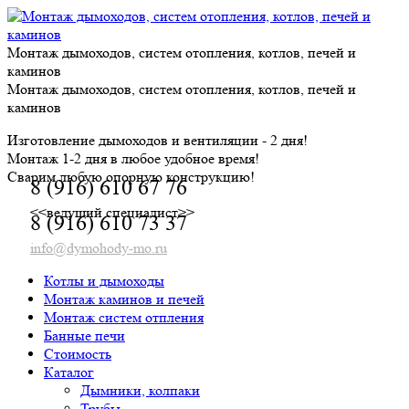
Skip
to
content
Монтаж дымоходов, систем отопления, котлов, печей и
каминов
Монтаж дымоходов, систем отопления, котлов, печей и
каминов
Изготовление дымоходов и вентиляции - 2 дня!
Монтаж 1-2 дня в любое удобное время!
Сварим любую опорную конструкцию!
8 (916) 610 67 76
<<ведущий специалист>>
8 (916) 610 73 37
info@dymohody-mo.ru
Котлы и дымоходы
Монтаж каминов и печей
Монтаж систем отпления
Банные печи
Стоимость
Каталог
Дымники, колпаки
Трубы