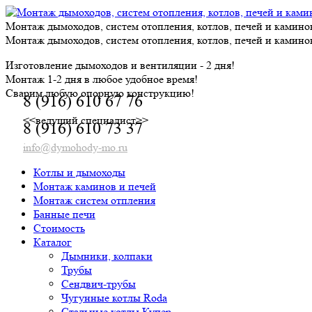
Skip
to
Монтаж дымоходов, систем отопления, котлов, печей и камино
content
Монтаж дымоходов, систем отопления, котлов, печей и камино
Изготовление дымоходов и вентиляции - 2 дня!
Монтаж 1-2 дня в любое удобное время!
Сварим любую опорную конструкцию!
8 (916) 610 67 76
<<ведущий специалист>>
8 (916) 610 73 37
info@dymohody-mo.ru
Котлы и дымоходы
Монтаж каминов и печей
Монтаж систем отпления
Банные печи
Стоимость
Каталог
Дымники, колпаки
Трубы
Сендвич-трубы
Чугунные котлы Roda
Стальные котлы Купер