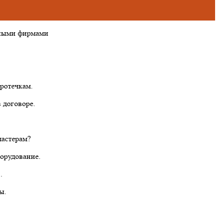
тными фирмами
ротечкам.
 договоре.
мастерам?
борудование.
.
ы.