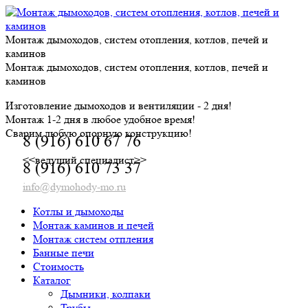
Skip
to
content
Монтаж дымоходов, систем отопления, котлов, печей и
каминов
Монтаж дымоходов, систем отопления, котлов, печей и
каминов
Изготовление дымоходов и вентиляции - 2 дня!
Монтаж 1-2 дня в любое удобное время!
Сварим любую опорную конструкцию!
8 (916) 610 67 76
<<ведущий специалист>>
8 (916) 610 73 37
info@dymohody-mo.ru
Котлы и дымоходы
Монтаж каминов и печей
Монтаж систем отпления
Банные печи
Стоимость
Каталог
Дымники, колпаки
Трубы