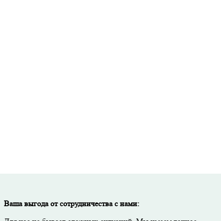
Точный расчет стоимости и необходимого количества материалов
исьменная гарантия на все виды работ и используемые материал
Скидка до 50% при покупке материалов через нашу компанию.
Тщательный контроль качества на каждом этапе работ.
Ваша выгода от сотрудничества с нами: