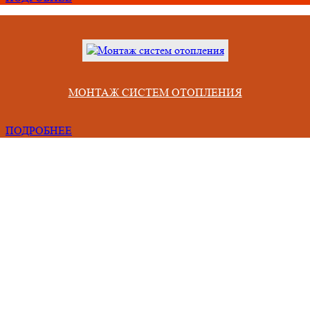
МОНТАЖ СИСТЕМ ОТОПЛЕНИЯ
ПОДРОБНЕЕ
Проблемы, с которыми сталкиваются люди при сотрудничестве 
некомпетентными фирмами
Срывают сроки из-за неправильного учета всех факторов,
Привозят материал непонятного качества и меньшего объема.