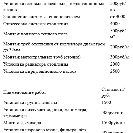
Установка газовых, дизельных, твердотопливных
500руб/
котлов
квт
Заполнение системы теплоносителем
от 3000
Опрессовка системы отопления
4000
500руб/
Монтаж водяного теплого пола
м2
Монтаж труб отопления от коллектора диаметром
200руб/м
до 32мм
Монтаж магистральных труб (стояки)
300руб/м
Установка радиатора отопления
2000
Установка циркуляционного насоса
2500
Стоимость/
Наименование работ
руб.
Установка группы защиты
1500
Установка воздухоотводчика, манометра,
500руб/шт
термометра
Монтаж дымохода
1500руб/мп
Установка шарового крана, фильтра, обр
500руб/шт