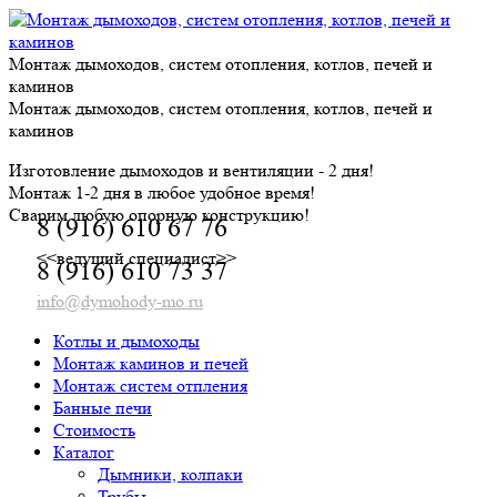
Skip
to
content
Монтаж дымоходов, систем отопления, котлов, печей и
каминов
Монтаж дымоходов, систем отопления, котлов, печей и
каминов
Изготовление дымоходов и вентиляции - 2 дня!
Монтаж 1-2 дня в любое удобное время!
Сварим любую опорную конструкцию!
8 (916) 610 67 76
<<ведущий специалист>>
8 (916) 610 73 37
info@dymohody-mo.ru
Котлы и дымоходы
Монтаж каминов и печей
Монтаж систем отпления
Банные печи
Стоимость
Каталог
Дымники, колпаки
Трубы