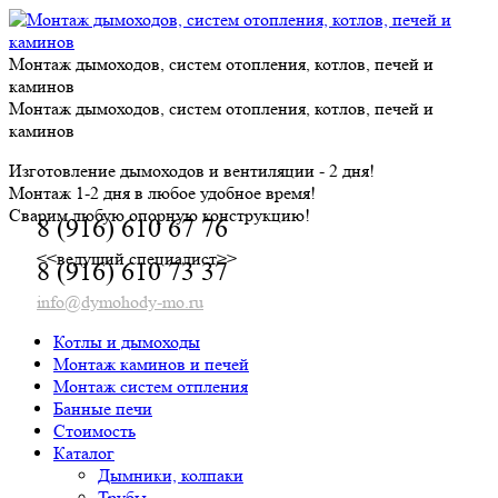
Skip
to
content
Монтаж дымоходов, систем отопления, котлов, печей и
каминов
Монтаж дымоходов, систем отопления, котлов, печей и
каминов
Изготовление дымоходов и вентиляции - 2 дня!
Монтаж 1-2 дня в любое удобное время!
Сварим любую опорную конструкцию!
8 (916) 610 67 76
<<ведущий специалист>>
8 (916) 610 73 37
info@dymohody-mo.ru
Котлы и дымоходы
Монтаж каминов и печей
Монтаж систем отпления
Банные печи
Стоимость
Каталог
Дымники, колпаки
Трубы