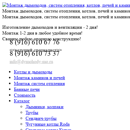
Skip
to
Монтаж дымоходов, систем отопления, котлов, печей и камино
content
Монтаж дымоходов, систем отопления, котлов, печей и камино
Изготовление дымоходов и вентиляции - 2 дня!
Монтаж 1-2 дня в любое удобное время!
Сварим любую опорную конструкцию!
8 (916) 610 67 76
<<ведущий специалист>>
8 (916) 610 73 37
info@dymohody-mo.ru
Котлы и дымоходы
Монтаж каминов и печей
Монтаж систем отпления
Банные печи
Стоимость
Каталог
Дымники, колпаки
Трубы
Сендвич-трубы
Чугунные котлы Roda
Стальные котлы Купер