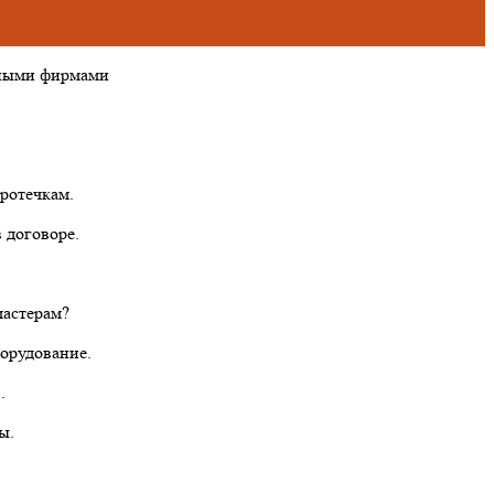
тными фирмами
ротечкам.
 договоре.
мастерам?
борудование.
.
ы.