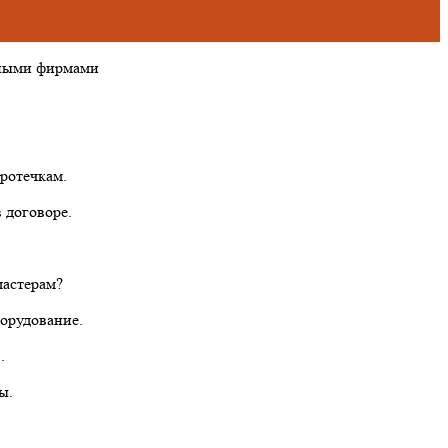
тными фирмами
ротечкам.
 договоре.
мастерам?
борудование.
.
ы.