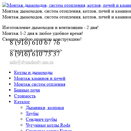
Skip
to
Монтаж дымоходов, систем отопления, котлов, печей и камино
content
Монтаж дымоходов, систем отопления, котлов, печей и камино
Изготовление дымоходов и вентиляции - 2 дня!
Монтаж 1-2 дня в любое удобное время!
Сварим любую опорную конструкцию!
8 (916) 610 67 76
<<ведущий специалист>>
8 (916) 610 73 37
info@dymohody-mo.ru
Котлы и дымоходы
Монтаж каминов и печей
Монтаж систем отпления
Банные печи
Стоимость
Каталог
Дымники, колпаки
Трубы
Сендвич-трубы
Чугунные котлы Roda
Стальные котлы Купер