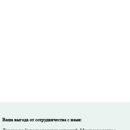
Точный расчет стоимости и необходимого количества материалов
исьменная гарантия на все виды работ и используемые материал
Скидка до 50% при покупке материалов через нашу компанию.
Тщательный контроль качества на каждом этапе работ.
Ваша выгода от сотрудничества с нами: