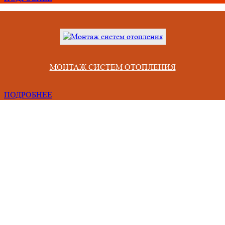
МОНТАЖ СИСТЕМ ОТОПЛЕНИЯ
ПОДРОБНЕЕ
Проблемы, с которыми сталкиваются люди при сотрудничестве 
некомпетентными фирмами
Срывают сроки из-за неправильного учета всех факторов,
Привозят материал непонятного качества и меньшего объема.