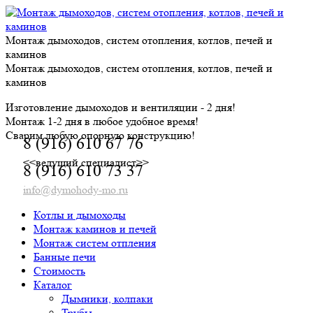
Skip
to
content
Монтаж дымоходов, систем отопления, котлов, печей и
каминов
Монтаж дымоходов, систем отопления, котлов, печей и
каминов
Изготовление дымоходов и вентиляции - 2 дня!
Монтаж 1-2 дня в любое удобное время!
Сварим любую опорную конструкцию!
8 (916) 610 67 76
<<ведущий специалист>>
8 (916) 610 73 37
info@dymohody-mo.ru
Котлы и дымоходы
Монтаж каминов и печей
Монтаж систем отпления
Банные печи
Стоимость
Каталог
Дымники, колпаки
Трубы