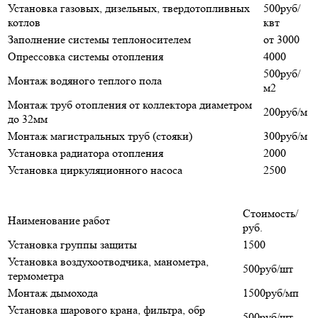
Установка газовых, дизельных, твердотопливных
500руб/
котлов
квт
Заполнение системы теплоносителем
от 3000
Опрессовка системы отопления
4000
500руб/
Монтаж водяного теплого пола
м2
Монтаж труб отопления от коллектора диаметром
200руб/м
до 32мм
Монтаж магистральных труб (стояки)
300руб/м
Установка радиатора отопления
2000
Установка циркуляционного насоса
2500
Стоимость/
Наименование работ
руб.
Установка группы защиты
1500
Установка воздухоотводчика, манометра,
500руб/шт
термометра
Монтаж дымохода
1500руб/мп
Установка шарового крана, фильтра, обр
500руб/шт