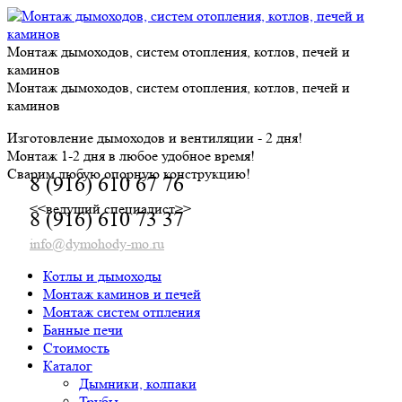
Skip
to
content
Монтаж дымоходов, систем отопления, котлов, печей и
каминов
Монтаж дымоходов, систем отопления, котлов, печей и
каминов
Изготовление дымоходов и вентиляции - 2 дня!
Монтаж 1-2 дня в любое удобное время!
Сварим любую опорную конструкцию!
8 (916) 610 67 76
<<ведущий специалист>>
8 (916) 610 73 37
info@dymohody-mo.ru
Котлы и дымоходы
Монтаж каминов и печей
Монтаж систем отпления
Банные печи
Стоимость
Каталог
Дымники, колпаки
Трубы