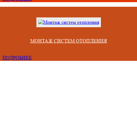
МОНТАЖ СИСТЕМ ОТОПЛЕНИЯ
ПОДРОБНЕЕ
Проблемы, с которыми сталкиваются люди при сотрудничестве 
некомпетентными фирмами
Срывают сроки из-за неправильного учета всех факторов,
Привозят материал непонятного качества и меньшего объема.