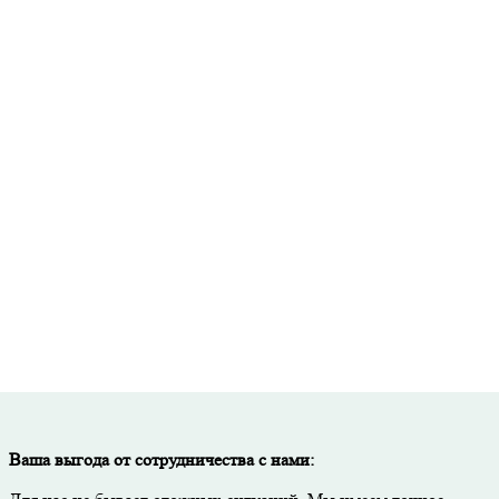
Точный расчет стоимости и необходимого количества материалов
исьменная гарантия на все виды работ и используемые материал
Скидка до 50% при покупке материалов через нашу компанию.
Тщательный контроль качества на каждом этапе работ.
Ваша выгода от сотрудничества с нами: