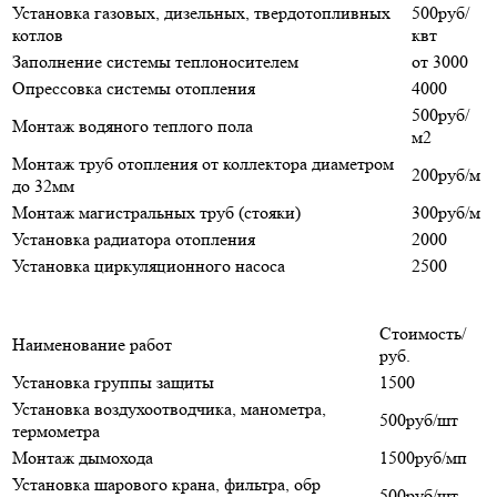
Установка газовых, дизельных, твердотопливных
500руб/
котлов
квт
Заполнение системы теплоносителем
от 3000
Опрессовка системы отопления
4000
500руб/
Монтаж водяного теплого пола
м2
Монтаж труб отопления от коллектора диаметром
200руб/м
до 32мм
Монтаж магистральных труб (стояки)
300руб/м
Установка радиатора отопления
2000
Установка циркуляционного насоса
2500
Стоимость/
Наименование работ
руб.
Установка группы защиты
1500
Установка воздухоотводчика, манометра,
500руб/шт
термометра
Монтаж дымохода
1500руб/мп
Установка шарового крана, фильтра, обр
500руб/шт