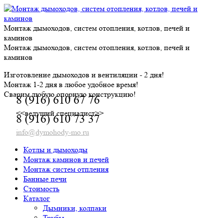
Skip
to
content
Монтаж дымоходов, систем отопления, котлов, печей и
каминов
Монтаж дымоходов, систем отопления, котлов, печей и
каминов
Изготовление дымоходов и вентиляции - 2 дня!
Монтаж 1-2 дня в любое удобное время!
Сварим любую опорную конструкцию!
8 (916) 610 67 76
<<ведущий специалист>>
8 (916) 610 73 37
info@dymohody-mo.ru
Котлы и дымоходы
Монтаж каминов и печей
Монтаж систем отпления
Банные печи
Стоимость
Каталог
Дымники, колпаки
Трубы