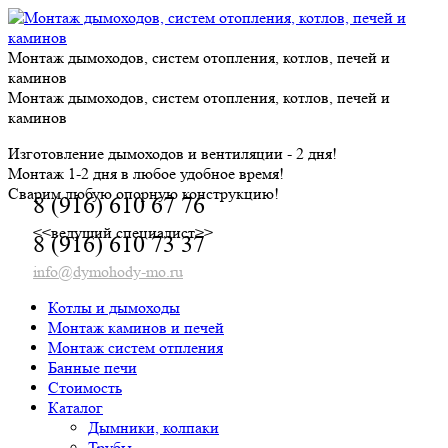
Skip
to
content
Монтаж дымоходов, систем отопления, котлов, печей и
каминов
Монтаж дымоходов, систем отопления, котлов, печей и
каминов
Изготовление дымоходов и вентиляции - 2 дня!
Монтаж 1-2 дня в любое удобное время!
Сварим любую опорную конструкцию!
8 (916) 610 67 76
<<ведущий специалист>>
8 (916) 610 73 37
info@dymohody-mo.ru
Котлы и дымоходы
Монтаж каминов и печей
Монтаж систем отпления
Банные печи
Стоимость
Каталог
Дымники, колпаки
Трубы