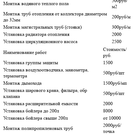
500руб/
Монтаж водяного теплого пола
м2
Монтаж труб отопления от коллектора диаметром
200руб/м
до 32мм
Монтаж магистральных труб (стояки)
300руб/м
Установка радиатора отопления
2000
Установка циркуляционного насоса
2500
Стоимость/
Наименование работ
руб.
Установка группы защиты
1500
Установка воздухоотводчика, манометра,
500руб/шт
термометра
Монтаж дымохода
1500руб/мп
Установка шарового крана, фильтра, обр
500руб/шт
клапана
Установка расширительной емкости
2000
Установка бойлера до 200л
8000
Установка бойлера свыше 200л
от 10000
2000руб/
Монтаж полипропиленовых труб
точка