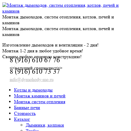
Skip
to
content
Монтаж дымоходов, систем отопления, котлов, печей и
каминов
Монтаж дымоходов, систем отопления, котлов, печей и
каминов
Изготовление дымоходов и вентиляции - 2 дня!
Монтаж 1-2 дня в любое удобное время!
Сварим любую опорную конструкцию!
8 (916) 610 67 76
<<ведущий специалист>>
8 (916) 610 73 37
info@dymohody-mo.ru
Котлы и дымоходы
Монтаж каминов и печей
Монтаж систем отпления
Банные печи
Стоимость
Каталог
Дымники, колпаки
Трубы