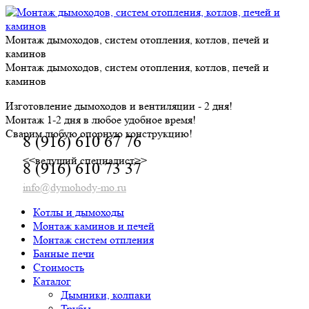
Skip
to
content
Монтаж дымоходов, систем отопления, котлов, печей и
каминов
Монтаж дымоходов, систем отопления, котлов, печей и
каминов
Изготовление дымоходов и вентиляции - 2 дня!
Монтаж 1-2 дня в любое удобное время!
Сварим любую опорную конструкцию!
8 (916) 610 67 76
<<ведущий специалист>>
8 (916) 610 73 37
info@dymohody-mo.ru
Котлы и дымоходы
Монтаж каминов и печей
Монтаж систем отпления
Банные печи
Стоимость
Каталог
Дымники, колпаки
Трубы