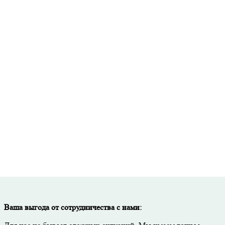
Точный расчет стоимости и необходимого количества материалов
исьменная гарантия на все виды работ и используемые материал
Скидка до 50% при покупке материалов через нашу компанию.
Тщательный контроль качества на каждом этапе работ.
Ваша выгода от сотрудничества с нами: