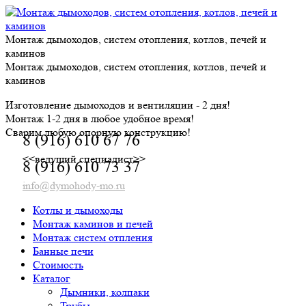
Skip
to
content
Монтаж дымоходов, систем отопления, котлов, печей и
каминов
Монтаж дымоходов, систем отопления, котлов, печей и
каминов
Изготовление дымоходов и вентиляции - 2 дня!
Монтаж 1-2 дня в любое удобное время!
Сварим любую опорную конструкцию!
8 (916) 610 67 76
<<ведущий специалист>>
8 (916) 610 73 37
info@dymohody-mo.ru
Котлы и дымоходы
Монтаж каминов и печей
Монтаж систем отпления
Банные печи
Стоимость
Каталог
Дымники, колпаки
Трубы