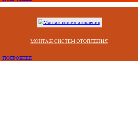
МОНТАЖ СИСТЕМ ОТОПЛЕНИЯ
ПОДРОБНЕЕ
Проблемы, с которыми сталкиваются люди при сотрудничестве 
некомпетентными фирмами
Срывают сроки из-за неправильного учета всех факторов,
Привозят материал непонятного качества и меньшего объема.