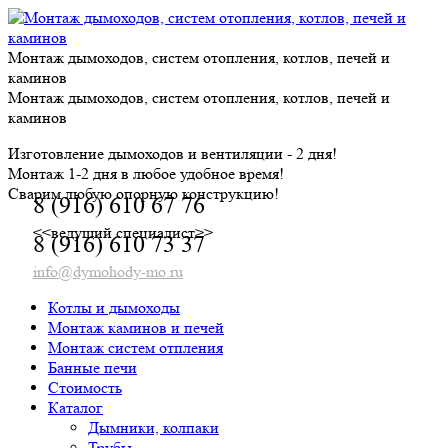
Skip
to
content
Монтаж дымоходов, систем отопления, котлов, печей и
каминов
Монтаж дымоходов, систем отопления, котлов, печей и
каминов
Изготовление дымоходов и вентиляции - 2 дня!
Монтаж 1-2 дня в любое удобное время!
Сварим любую опорную конструкцию!
8 (916) 610 67 76
<<ведущий специалист>>
8 (916) 610 73 37
info@dymohody-mo.ru
Котлы и дымоходы
Монтаж каминов и печей
Монтаж систем отпления
Банные печи
Стоимость
Каталог
Дымники, колпаки
Трубы