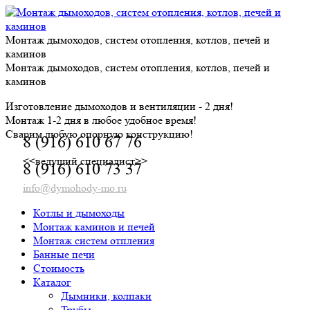
Skip
to
content
Монтаж дымоходов, систем отопления, котлов, печей и
каминов
Монтаж дымоходов, систем отопления, котлов, печей и
каминов
Изготовление дымоходов и вентиляции - 2 дня!
Монтаж 1-2 дня в любое удобное время!
Сварим любую опорную конструкцию!
8 (916) 610 67 76
<<ведущий специалист>>
8 (916) 610 73 37
info@dymohody-mo.ru
Котлы и дымоходы
Монтаж каминов и печей
Монтаж систем отпления
Банные печи
Стоимость
Каталог
Дымники, колпаки
Трубы