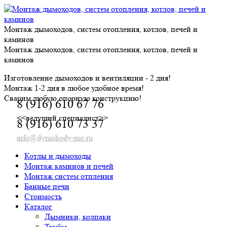
Skip
to
content
Монтаж дымоходов, систем отопления, котлов, печей и
каминов
Монтаж дымоходов, систем отопления, котлов, печей и
каминов
Изготовление дымоходов и вентиляции - 2 дня!
Монтаж 1-2 дня в любое удобное время!
Сварим любую опорную конструкцию!
8 (916) 610 67 76
<<ведущий специалист>>
8 (916) 610 73 37
info@dymohody-mo.ru
Котлы и дымоходы
Монтаж каминов и печей
Монтаж систем отпления
Банные печи
Стоимость
Каталог
Дымники, колпаки
Трубы