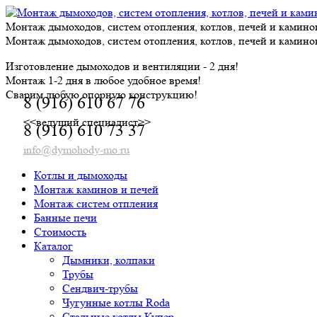
Skip
to
Монтаж дымоходов, систем отопления, котлов, печей и камино
content
Монтаж дымоходов, систем отопления, котлов, печей и камино
Изготовление дымоходов и вентиляции - 2 дня!
Монтаж 1-2 дня в любое удобное время!
Сварим любую опорную конструкцию!
8 (916) 610 67 76
<<ведущий специалист>>
8 (916) 610 73 37
info@dymohody-mo.ru
Котлы и дымоходы
Монтаж каминов и печей
Монтаж систем отпления
Банные печи
Стоимость
Каталог
Дымники, колпаки
Трубы
Сендвич-трубы
Чугунные котлы Roda
Стальные котлы Купер