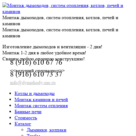
Skip
to
content
Монтаж дымоходов, систем отопления, котлов, печей и
каминов
Монтаж дымоходов, систем отопления, котлов, печей и
каминов
Изготовление дымоходов и вентиляции - 2 дня!
Монтаж 1-2 дня в любое удобное время!
Сварим любую опорную конструкцию!
8 (916) 610 67 76
<<ведущий специалист>>
8 (916) 610 73 37
info@dymohody-mo.ru
Котлы и дымоходы
Монтаж каминов и печей
Монтаж систем отпления
Банные печи
Стоимость
Каталог
Дымники, колпаки
Трубы