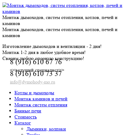
Skip
to
content
Монтаж дымоходов, систем отопления, котлов, печей и
каминов
Монтаж дымоходов, систем отопления, котлов, печей и
каминов
Изготовление дымоходов и вентиляции - 2 дня!
Монтаж 1-2 дня в любое удобное время!
Сварим любую опорную конструкцию!
8 (916) 610 67 76
<<ведущий специалист>>
8 (916) 610 73 37
info@dymohody-mo.ru
Котлы и дымоходы
Монтаж каминов и печей
Монтаж систем отпления
Банные печи
Стоимость
Каталог
Дымники, колпаки
Трубы