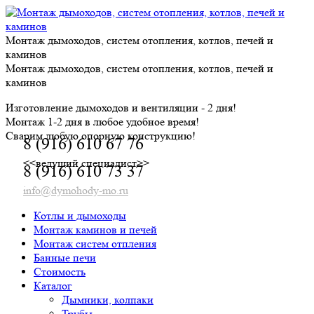
Skip
to
content
Монтаж дымоходов, систем отопления, котлов, печей и
каминов
Монтаж дымоходов, систем отопления, котлов, печей и
каминов
Изготовление дымоходов и вентиляции - 2 дня!
Монтаж 1-2 дня в любое удобное время!
Сварим любую опорную конструкцию!
8 (916) 610 67 76
<<ведущий специалист>>
8 (916) 610 73 37
info@dymohody-mo.ru
Котлы и дымоходы
Монтаж каминов и печей
Монтаж систем отпления
Банные печи
Стоимость
Каталог
Дымники, колпаки
Трубы