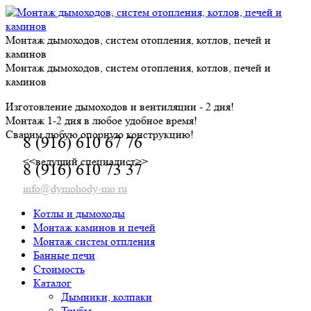
Skip
to
content
Монтаж дымоходов, систем отопления, котлов, печей и
каминов
Монтаж дымоходов, систем отопления, котлов, печей и
каминов
Изготовление дымоходов и вентиляции - 2 дня!
Монтаж 1-2 дня в любое удобное время!
Сварим любую опорную конструкцию!
8 (916) 610 67 76
<<ведущий специалист>>
8 (916) 610 73 37
info@dymohody-mo.ru
Котлы и дымоходы
Монтаж каминов и печей
Монтаж систем отпления
Банные печи
Стоимость
Каталог
Дымники, колпаки
Трубы