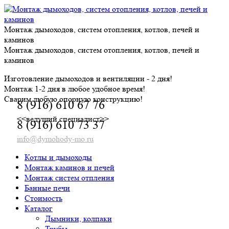
Skip
to
content
Монтаж дымоходов, систем отопления, котлов, печей и
каминов
Монтаж дымоходов, систем отопления, котлов, печей и
каминов
Изготовление дымоходов и вентиляции - 2 дня!
Монтаж 1-2 дня в любое удобное время!
Сварим любую опорную конструкцию!
8 (916) 610 67 76
<<ведущий специалист>>
8 (916) 610 73 37
info@dymohody-mo.ru
Котлы и дымоходы
Монтаж каминов и печей
Монтаж систем отпления
Банные печи
Стоимость
Каталог
Дымники, колпаки
Трубы