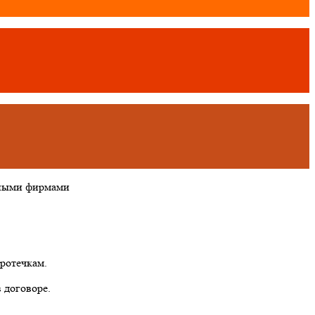
тными фирмами
ротечкам.
 договоре.