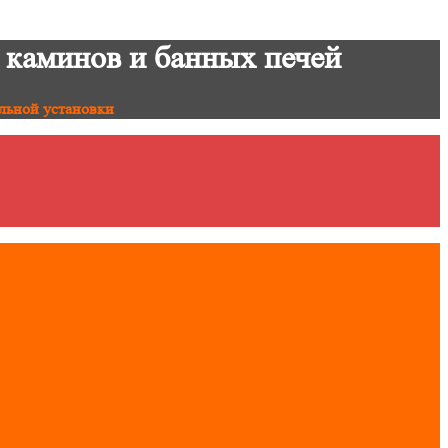
 каминов и банных печей
льной установки