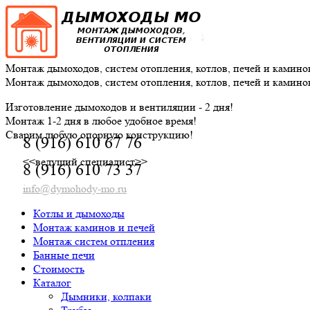
Skip
to
content
Монтаж дымоходов, систем отопления, котлов, печей и камино
Монтаж дымоходов, систем отопления, котлов, печей и камино
Изготовление дымоходов и вентиляции - 2 дня!
Монтаж 1-2 дня в любое удобное время!
Сварим любую опорную конструкцию!
8 (916) 610 67 76
<<ведущий специалист>>
8 (916) 610 73 37
info@dymohody-mo.ru
Котлы и дымоходы
Монтаж каминов и печей
Монтаж систем отпления
Банные печи
Стоимость
Каталог
Дымники, колпаки