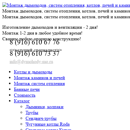
Skip
to
Монтаж дымоходов, систем отопления, котлов, печей и камино
content
Монтаж дымоходов, систем отопления, котлов, печей и камино
Изготовление дымоходов и вентиляции - 2 дня!
Монтаж 1-2 дня в любое удобное время!
Сварим любую опорную конструкцию!
8 (916) 610 67 76
<<ведущий специалист>>
8 (916) 610 73 37
info@dymohody-mo.ru
Котлы и дымоходы
Монтаж каминов и печей
Монтаж систем отпления
Банные печи
Стоимость
Каталог
Дымники, колпаки
Трубы
Сендвич-трубы
Чугунные котлы Roda
Стальные котлы Купер