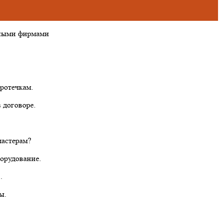
тными фирмами
ротечкам.
 договоре.
мастерам?
борудование.
.
ы.