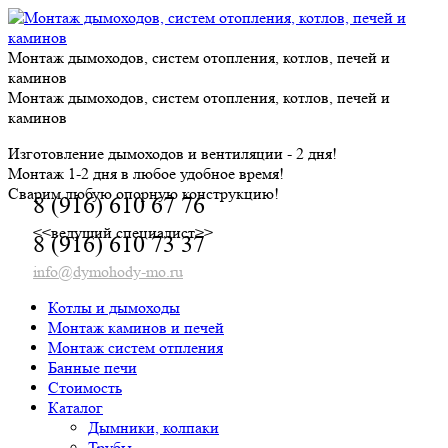
Skip
to
content
Монтаж дымоходов, систем отопления, котлов, печей и
каминов
Монтаж дымоходов, систем отопления, котлов, печей и
каминов
Изготовление дымоходов и вентиляции - 2 дня!
Монтаж 1-2 дня в любое удобное время!
Сварим любую опорную конструкцию!
8 (916) 610 67 76
<<ведущий специалист>>
8 (916) 610 73 37
info@dymohody-mo.ru
Котлы и дымоходы
Монтаж каминов и печей
Монтаж систем отпления
Банные печи
Стоимость
Каталог
Дымники, колпаки
Трубы