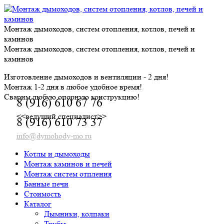
Skip
to
content
Монтаж дымоходов, систем отопления, котлов, печей и
каминов
Монтаж дымоходов, систем отопления, котлов, печей и
каминов
Изготовление дымоходов и вентиляции - 2 дня!
Монтаж 1-2 дня в любое удобное время!
Сварим любую опорную конструкцию!
8 (916) 610 67 76
<<ведущий специалист>>
8 (916) 610 73 37
info@dymohody-mo.ru
Котлы и дымоходы
Монтаж каминов и печей
Монтаж систем отпления
Банные печи
Стоимость
Каталог
Дымники, колпаки
Трубы