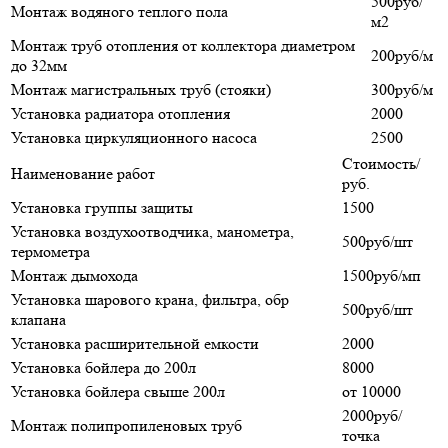
500руб/
Монтаж водяного теплого пола
м2
Монтаж труб отопления от коллектора диаметром
200руб/м
до 32мм
Монтаж магистральных труб (стояки)
300руб/м
Установка радиатора отопления
2000
Установка циркуляционного насоса
2500
Стоимость/
Наименование работ
руб.
Установка группы защиты
1500
Установка воздухоотводчика, манометра,
500руб/шт
термометра
Монтаж дымохода
1500руб/мп
Установка шарового крана, фильтра, обр
500руб/шт
клапана
Установка расширительной емкости
2000
Установка бойлера до 200л
8000
Установка бойлера свыше 200л
от 10000
2000руб/
Монтаж полипропиленовых труб
точка