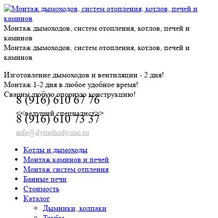
Skip
to
content
Монтаж дымоходов, систем отопления, котлов, печей и
каминов
Монтаж дымоходов, систем отопления, котлов, печей и
каминов
Изготовление дымоходов и вентиляции - 2 дня!
Монтаж 1-2 дня в любое удобное время!
Сварим любую опорную конструкцию!
8 (916) 610 67 76
<<ведущий специалист>>
8 (916) 610 73 37
info@dymohody-mo.ru
Котлы и дымоходы
Монтаж каминов и печей
Монтаж систем отпления
Банные печи
Стоимость
Каталог
Дымники, колпаки
Трубы