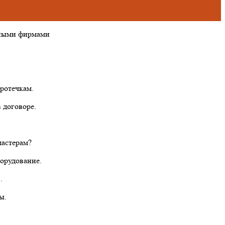
тными фирмами
ротечкам.
 договоре.
мастерам?
борудование.
.
ы.