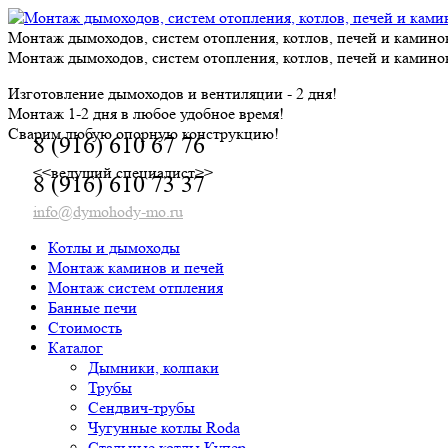
Skip
to
Монтаж дымоходов, систем отопления, котлов, печей и камино
content
Монтаж дымоходов, систем отопления, котлов, печей и камино
Изготовление дымоходов и вентиляции - 2 дня!
Монтаж 1-2 дня в любое удобное время!
Сварим любую опорную конструкцию!
8 (916) 610 67 76
<<ведущий специалист>>
8 (916) 610 73 37
info@dymohody-mo.ru
Котлы и дымоходы
Монтаж каминов и печей
Монтаж систем отпления
Банные печи
Стоимость
Каталог
Дымники, колпаки
Трубы
Сендвич-трубы
Чугунные котлы Roda
Стальные котлы Купер