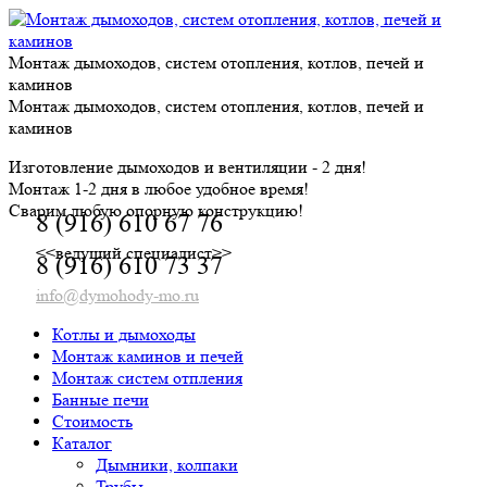
Skip
to
content
Монтаж дымоходов, систем отопления, котлов, печей и
каминов
Монтаж дымоходов, систем отопления, котлов, печей и
каминов
Изготовление дымоходов и вентиляции - 2 дня!
Монтаж 1-2 дня в любое удобное время!
Сварим любую опорную конструкцию!
8 (916) 610 67 76
<<ведущий специалист>>
8 (916) 610 73 37
info@dymohody-mo.ru
Котлы и дымоходы
Монтаж каминов и печей
Монтаж систем отпления
Банные печи
Стоимость
Каталог
Дымники, колпаки
Трубы