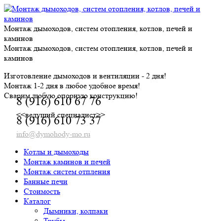
Skip
to
content
Монтаж дымоходов, систем отопления, котлов, печей и
каминов
Монтаж дымоходов, систем отопления, котлов, печей и
каминов
Изготовление дымоходов и вентиляции - 2 дня!
Монтаж 1-2 дня в любое удобное время!
Сварим любую опорную конструкцию!
8 (916) 610 67 76
<<ведущий специалист>>
8 (916) 610 73 37
info@dymohody-mo.ru
Котлы и дымоходы
Монтаж каминов и печей
Монтаж систем отпления
Банные печи
Стоимость
Каталог
Дымники, колпаки
Трубы