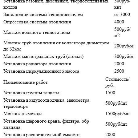
Установка газовых, дизельных, твердотопливных
500руб/
котлов
квт
Заполнение системы теплоносителем
от 3000
Опрессовка системы отопления
4000
500руб/
Монтаж водяного теплого пола
м2
Монтаж труб отопления от коллектора диаметром
200руб/м
до 32мм
Монтаж магистральных труб (стояки)
300руб/м
Установка радиатора отопления
2000
Установка циркуляционного насоса
2500
Стоимость/
Наименование работ
руб.
Установка группы защиты
1500
Установка воздухоотводчика, манометра,
500руб/шт
термометра
Монтаж дымохода
1500руб/мп
Установка шарового крана, фильтра, обр
500руб/шт
клапана
Установка расширительной емкости
2000