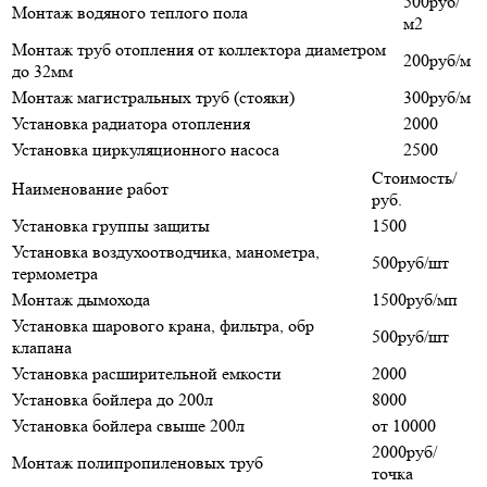
500руб/
Монтаж водяного теплого пола
м2
Монтаж труб отопления от коллектора диаметром
200руб/м
до 32мм
Монтаж магистральных труб (стояки)
300руб/м
Установка радиатора отопления
2000
Установка циркуляционного насоса
2500
Стоимость/
Наименование работ
руб.
Установка группы защиты
1500
Установка воздухоотводчика, манометра,
500руб/шт
термометра
Монтаж дымохода
1500руб/мп
Установка шарового крана, фильтра, обр
500руб/шт
клапана
Установка расширительной емкости
2000
Установка бойлера до 200л
8000
Установка бойлера свыше 200л
от 10000
2000руб/
Монтаж полипропиленовых труб
точка