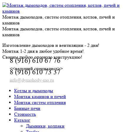
Skip
to
content
Монтаж дымоходов, систем отопления, котлов, печей и
каминов
Монтаж дымоходов, систем отопления, котлов, печей и
каминов
Изготовление дымоходов и вентиляции - 2 дня!
Монтаж 1-2 дня в любое удобное время!
Сварим любую опорную конструкцию!
8 (916) 610 67 76
<<ведущий специалист>>
8 (916) 610 73 37
info@dymohody-mo.ru
Котлы и дымоходы
Монтаж каминов и печей
Монтаж систем отпления
Банные печи
Стоимость
Каталог
Дымники, колпаки
Трубы