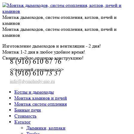
Skip
to
content
Монтаж дымоходов, систем отопления, котлов, печей и
каминов
Монтаж дымоходов, систем отопления, котлов, печей и
каминов
Изготовление дымоходов и вентиляции - 2 дня!
Монтаж 1-2 дня в любое удобное время!
Сварим любую опорную конструкцию!
8 (916) 610 67 76
<<ведущий специалист>>
8 (916) 610 73 37
info@dymohody-mo.ru
Котлы и дымоходы
Монтаж каминов и печей
Монтаж систем отпления
Банные печи
Стоимость
Каталог
Дымники, колпаки
Трубы