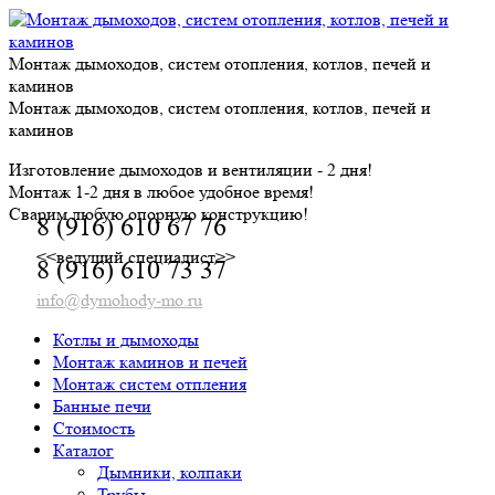
Skip
to
content
Монтаж дымоходов, систем отопления, котлов, печей и
каминов
Монтаж дымоходов, систем отопления, котлов, печей и
каминов
Изготовление дымоходов и вентиляции - 2 дня!
Монтаж 1-2 дня в любое удобное время!
Сварим любую опорную конструкцию!
8 (916) 610 67 76
<<ведущий специалист>>
8 (916) 610 73 37
info@dymohody-mo.ru
Котлы и дымоходы
Монтаж каминов и печей
Монтаж систем отпления
Банные печи
Стоимость
Каталог
Дымники, колпаки
Трубы