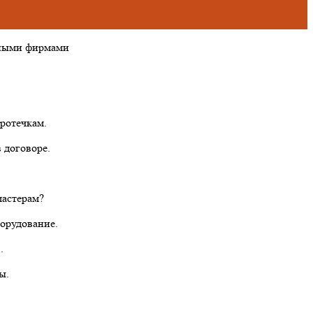
тными фирмами
ротечкам.
 договоре.
мастерам?
борудование.
.
ы.