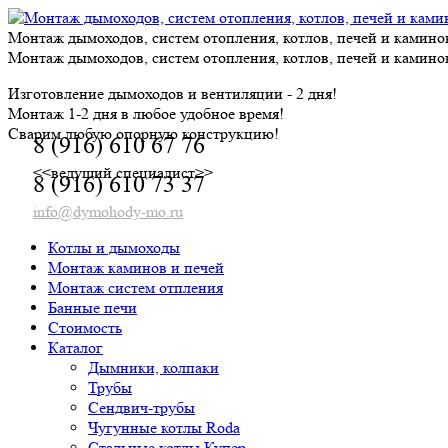
Skip
to
Монтаж дымоходов, систем отопления, котлов, печей и камино
content
Монтаж дымоходов, систем отопления, котлов, печей и камино
Изготовление дымоходов и вентиляции - 2 дня!
Монтаж 1-2 дня в любое удобное время!
Сварим любую опорную конструкцию!
8 (916) 610 67 76
<<ведущий специалист>>
8 (916) 610 73 37
info@dymohody-mo.ru
Котлы и дымоходы
Монтаж каминов и печей
Монтаж систем отпления
Банные печи
Стоимость
Каталог
Дымники, колпаки
Трубы
Сендвич-трубы
Чугунные котлы Roda
Стальные котлы Купер