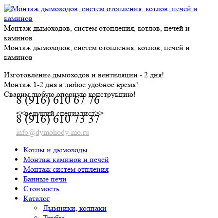
Skip
to
content
Монтаж дымоходов, систем отопления, котлов, печей и
каминов
Монтаж дымоходов, систем отопления, котлов, печей и
каминов
Изготовление дымоходов и вентиляции - 2 дня!
Монтаж 1-2 дня в любое удобное время!
Сварим любую опорную конструкцию!
8 (916) 610 67 76
<<ведущий специалист>>
8 (916) 610 73 37
info@dymohody-mo.ru
Котлы и дымоходы
Монтаж каминов и печей
Монтаж систем отпления
Банные печи
Стоимость
Каталог
Дымники, колпаки
Трубы