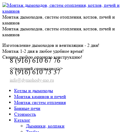
Skip
to
content
Монтаж дымоходов, систем отопления, котлов, печей и
каминов
Монтаж дымоходов, систем отопления, котлов, печей и
каминов
Изготовление дымоходов и вентиляции - 2 дня!
Монтаж 1-2 дня в любое удобное время!
Сварим любую опорную конструкцию!
8 (916) 610 67 76
<<ведущий специалист>>
8 (916) 610 73 37
info@dymohody-mo.ru
Котлы и дымоходы
Монтаж каминов и печей
Монтаж систем отпления
Банные печи
Стоимость
Каталог
Дымники, колпаки
Трубы