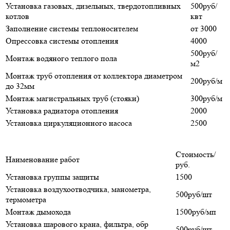
Установка газовых, дизельных, твердотопливных
500руб/
котлов
квт
Заполнение системы теплоносителем
от 3000
Опрессовка системы отопления
4000
500руб/
Монтаж водяного теплого пола
м2
Монтаж труб отопления от коллектора диаметром
200руб/м
до 32мм
Монтаж магистральных труб (стояки)
300руб/м
Установка радиатора отопления
2000
Установка циркуляционного насоса
2500
Стоимость/
Наименование работ
руб.
Установка группы защиты
1500
Установка воздухоотводчика, манометра,
500руб/шт
термометра
Монтаж дымохода
1500руб/мп
Установка шарового крана, фильтра, обр
500руб/шт