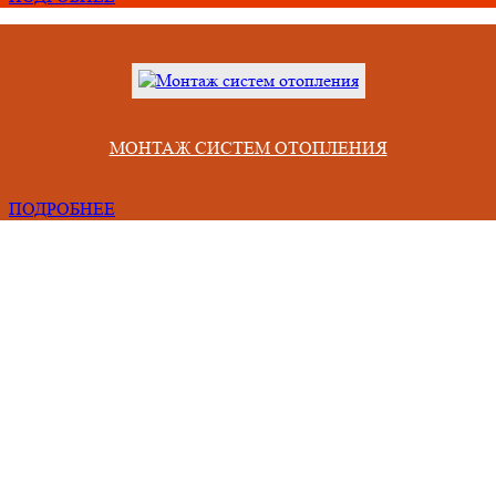
МОНТАЖ СИСТЕМ ОТОПЛЕНИЯ
ПОДРОБНЕЕ
Проблемы, с которыми сталкиваются люди при сотрудничестве 
некомпетентными фирмами
Срывают сроки из-за неправильного учета всех факторов,
Привозят материал непонятного качества и меньшего объема.