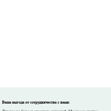
Точный расчет стоимости и необходимого количества материалов
исьменная гарантия на все виды работ и используемые материал
Скидка до 50% при покупке материалов через нашу компанию.
Тщательный контроль качества на каждом этапе работ.
Ваша выгода от сотрудничества с нами: