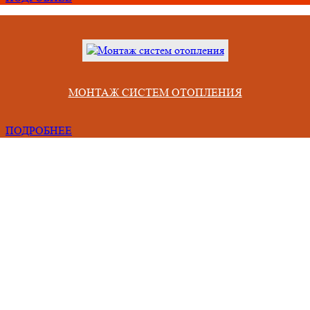
МОНТАЖ СИСТЕМ ОТОПЛЕНИЯ
ПОДРОБНЕЕ
Проблемы, с которыми сталкиваются люди при сотрудничестве 
некомпетентными фирмами
Срывают сроки из-за неправильного учета всех факторов,
Привозят материал непонятного качества и меньшего объема.