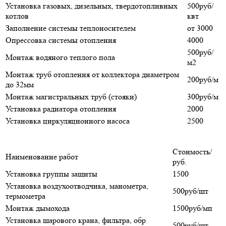
Установка газовых, дизельных, твердотопливных
500руб/
котлов
квт
Заполнение системы теплоносителем
от 3000
Опрессовка системы отопления
4000
500руб/
Монтаж водяного теплого пола
м2
Монтаж труб отопления от коллектора диаметром
200руб/м
до 32мм
Монтаж магистральных труб (стояки)
300руб/м
Установка радиатора отопления
2000
Установка циркуляционного насоса
2500
Стоимость/
Наименование работ
руб.
Установка группы защиты
1500
Установка воздухоотводчика, манометра,
500руб/шт
термометра
Монтаж дымохода
1500руб/мп
Установка шарового крана, фильтра, обр
500руб/шт