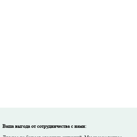
Точный расчет стоимости и необходимого количества материалов
исьменная гарантия на все виды работ и используемые материал
Скидка до 50% при покупке материалов через нашу компанию.
Тщательный контроль качества на каждом этапе работ.
Ваша выгода от сотрудничества с нами: