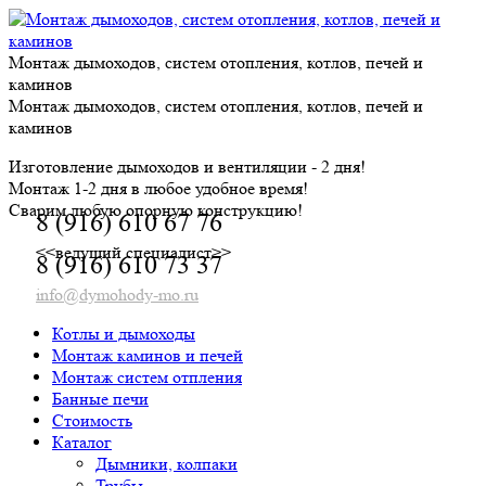
Skip
to
content
Монтаж дымоходов, систем отопления, котлов, печей и
каминов
Монтаж дымоходов, систем отопления, котлов, печей и
каминов
Изготовление дымоходов и вентиляции - 2 дня!
Монтаж 1-2 дня в любое удобное время!
Сварим любую опорную конструкцию!
8 (916) 610 67 76
<<ведущий специалист>>
8 (916) 610 73 37
info@dymohody-mo.ru
Котлы и дымоходы
Монтаж каминов и печей
Монтаж систем отпления
Банные печи
Стоимость
Каталог
Дымники, колпаки
Трубы