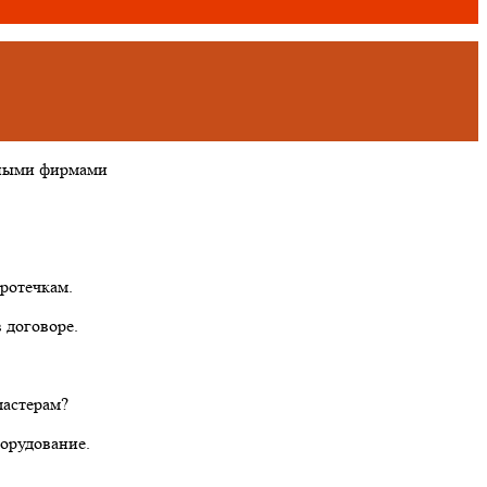
тными фирмами
ротечкам.
 договоре.
мастерам?
борудование.
.