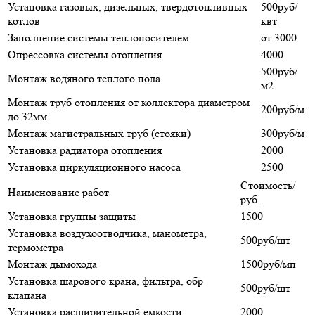
Установка газовых, дизельных, твердотопливных
500руб/
котлов
квт
Заполнение системы теплоносителем
от 3000
Опрессовка системы отопления
4000
500руб/
Монтаж водяного теплого пола
м2
Монтаж труб отопления от коллектора диаметром
200руб/м
до 32мм
Монтаж магистральных труб (стояки)
300руб/м
Установка радиатора отопления
2000
Установка циркуляционного насоса
2500
Стоимость/
Наименование работ
руб.
Установка группы защиты
1500
Установка воздухоотводчика, манометра,
500руб/шт
термометра
Монтаж дымохода
1500руб/мп
Установка шарового крана, фильтра, обр
500руб/шт
клапана
Установка расширительной емкости
2000