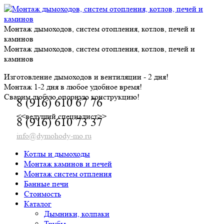
Skip
to
content
Монтаж дымоходов, систем отопления, котлов, печей и
каминов
Монтаж дымоходов, систем отопления, котлов, печей и
каминов
Изготовление дымоходов и вентиляции - 2 дня!
Монтаж 1-2 дня в любое удобное время!
Сварим любую опорную конструкцию!
8 (916) 610 67 76
<<ведущий специалист>>
8 (916) 610 73 37
info@dymohody-mo.ru
Котлы и дымоходы
Монтаж каминов и печей
Монтаж систем отпления
Банные печи
Стоимость
Каталог
Дымники, колпаки
Трубы