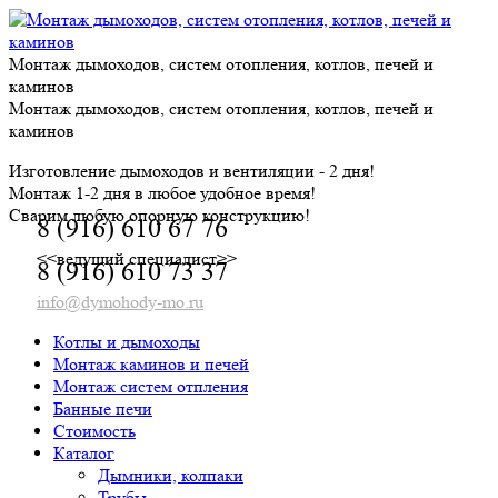
Skip
to
content
Монтаж дымоходов, систем отопления, котлов, печей и
каминов
Монтаж дымоходов, систем отопления, котлов, печей и
каминов
Изготовление дымоходов и вентиляции - 2 дня!
Монтаж 1-2 дня в любое удобное время!
Сварим любую опорную конструкцию!
8 (916) 610 67 76
<<ведущий специалист>>
8 (916) 610 73 37
info@dymohody-mo.ru
Котлы и дымоходы
Монтаж каминов и печей
Монтаж систем отпления
Банные печи
Стоимость
Каталог
Дымники, колпаки
Трубы