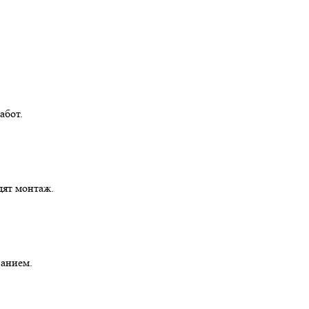
абот.
дят монтаж.
ванием.