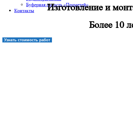
Буферная емкость «Прометей»
Изготовление и монт
Контакты
Более 10 л
Узнать стоимость работ