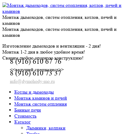
Skip
to
content
Монтаж дымоходов, систем отопления, котлов, печей и
каминов
Монтаж дымоходов, систем отопления, котлов, печей и
каминов
Изготовление дымоходов и вентиляции - 2 дня!
Монтаж 1-2 дня в любое удобное время!
Сварим любую опорную конструкцию!
8 (916) 610 67 76
<<ведущий специалист>>
8 (916) 610 73 37
info@dymohody-mo.ru
Котлы и дымоходы
Монтаж каминов и печей
Монтаж систем отпления
Банные печи
Стоимость
Каталог
Дымники, колпаки
Трубы