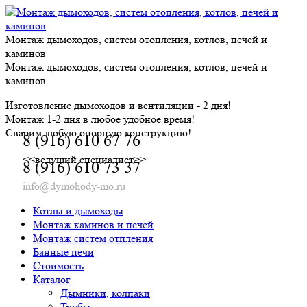
Skip
to
content
Монтаж дымоходов, систем отопления, котлов, печей и
каминов
Монтаж дымоходов, систем отопления, котлов, печей и
каминов
Изготовление дымоходов и вентиляции - 2 дня!
Монтаж 1-2 дня в любое удобное время!
Сварим любую опорную конструкцию!
8 (916) 610 67 76
<<ведущий специалист>>
8 (916) 610 73 37
info@dymohody-mo.ru
Котлы и дымоходы
Монтаж каминов и печей
Монтаж систем отпления
Банные печи
Стоимость
Каталог
Дымники, колпаки
Трубы