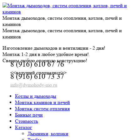
Skip
to
content
Монтаж дымоходов, систем отопления, котлов, печей и
каминов
Монтаж дымоходов, систем отопления, котлов, печей и
каминов
Изготовление дымоходов и вентиляции - 2 дня!
Монтаж 1-2 дня в любое удобное время!
Сварим любую опорную конструкцию!
8 (916) 610 67 76
<<ведущий специалист>>
8 (916) 610 73 37
info@dymohody-mo.ru
Котлы и дымоходы
Монтаж каминов и печей
Монтаж систем отпления
Банные печи
Стоимость
Каталог
Дымники, колпаки
Трубы