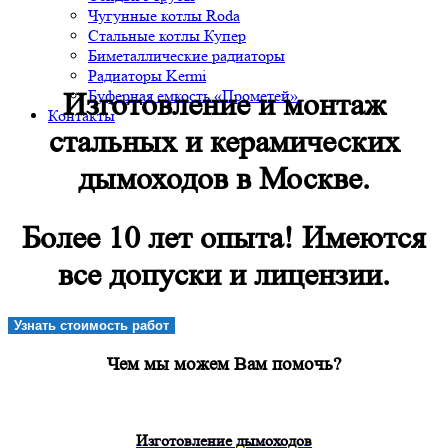
Чугунные котлы Roda
Стальные котлы Купер
Биметаллические радиаторы
Радиаторы Kermi
Буферная емкость «Прометей»
Изготовление и монтаж
Контакты
стальных и керамических
дымоходов в Москве.
Более 10 лет опыта! Имеются
все допуски и лицензии.
Узнать стоимость работ
Чем мы можем Вам помочь?
Изготовление дымоходов